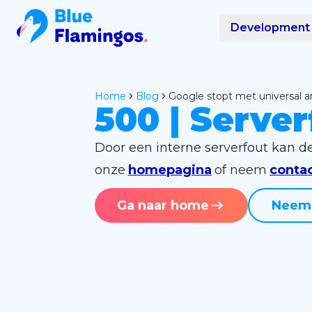
Development
Home
blog
google stopt met universal a
500 | Server
Door een interne serverfout kan d
onze
homepagina
of neem
conta
Ga naar home
Neem 