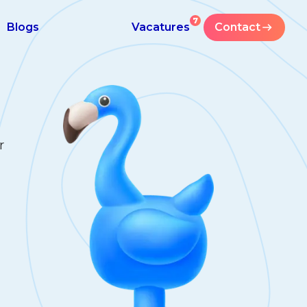
7
Blogs
Vacatures
Contact
r