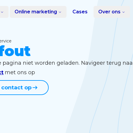
Online marketing
Cases
Over ons
service
fout
e pagina niet worden geladen. Navigeer terug naa
ct
met ons op
contact op