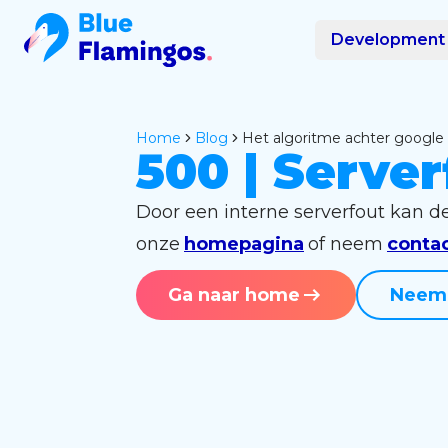
Development
Home
blog
het algoritme achter googl
500 | Server
Door een interne serverfout kan d
onze
homepagina
of neem
conta
Ga naar home
Neem 